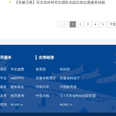
【安徽卫视】百支农科研究生团队在皖比拼志愿服务技能
上页
1
2
3
4
5
下页
用服务
友情链接
系统
学生缴费
教育部
科技部
平台
webVPN
安徽省教育厅
安徽省科技厅
服务
校车班次
中国大学
中国教育报
共享
校历查询
中安在线
“1＋5”农业科技创新联盟
查询
MORE >>
MORE >>