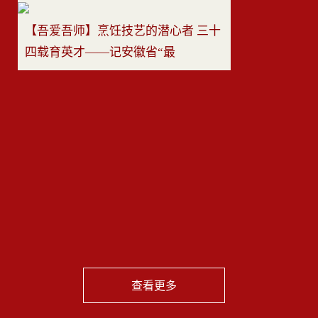
【吾爱吾师】烹饪技艺的潜心者 三十
四载育英才——记安徽省“最
查看更多