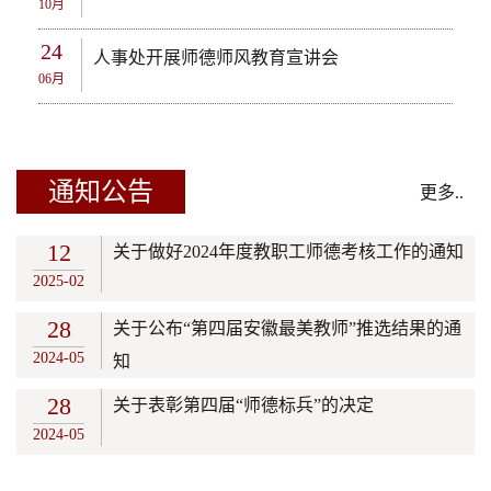
10月
24
人事处开展师德师风教育宣讲会
06月
通知公告
更多..
12
关于做好2024年度教职工师德考核工作的通知
2025-02
28
关于公布“第四届安徽最美教师”推选结果的通
2024-05
知
28
​关于表彰第四届“师德标兵”的决定
2024-05