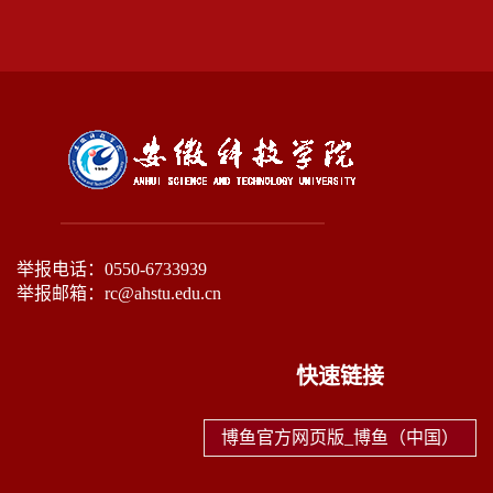
举报电话：0550-6733939
举报邮箱：rc@ahstu.edu.cn
快速链接
博鱼官方网页版_博鱼（中国）