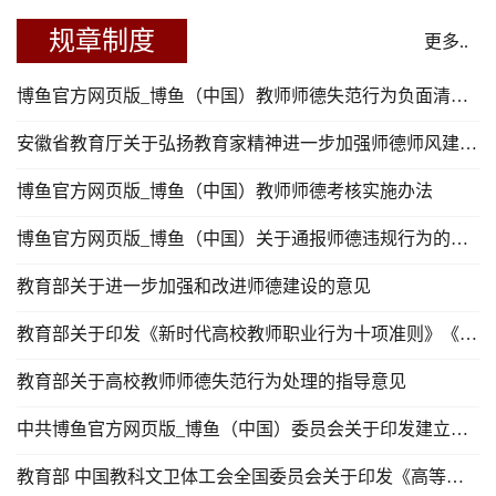
规章制度
更多..
博鱼官方网页版_博鱼（中国）教师师德失范行为负面清单及处理实施细则
安徽省教育厅关于弘扬教育家精神进一步加强师德师风建设和法
博鱼官方网页版_博鱼（中国）教师师德考核实施办法
博鱼官方网页版_博鱼（中国）关于通报师德违规行为的规定
教育部关于进一步加强和改进师德建设的意见
教育部关于印发《新时代高校教师职业行为十项准则》《新时代
教育部关于高校教师师德失范行为处理的指导意见
中共博鱼官方网页版_博鱼（中国）委员会关于印发建立健全师德建设长效机制实
教育部 中国教科文卫体工会全国委员会关于印发《高等学校教