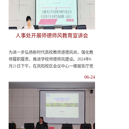
人事处开展师德师风教育宣讲会
为进一步弘扬新时代高校教师道德风尚，强化教
师履职履责，推进学校师德师风建设。2024年6
月21日下午，在凤阳校区会议中心一楼报告厅党
委教师工作部开展了师德师风教育宣讲会。各教
06-24
学单位分管师德师风工作负责人、相关工作人员
及教师代表参加了会议。会议由党委教师工作部
副部长、人事处副处长、人力资源服务中心主任
唐婧主持。 会上，唐婧详细讲解了十七条高校教
师职业行为负面清单并结合具体案例介绍师德
失...